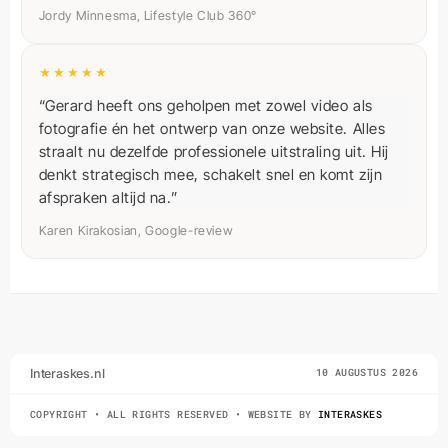
★★★★★
“Gerard heeft ons geholpen met zowel video als
fotografie én het ontwerp van onze website. Alles
straalt nu dezelfde professionele uitstraling uit. Hij
Gerard Askes
denkt strategisch mee, schakelt snel en komt zijn
Reageert meestal binnen 1 uur
afspraken altijd na.”
Karen Kirakosian, Google-review
Offerte aanvragen
Vrijblijvend, binnen 1 werkdag
WhatsApp
Interaskes.nl
10 AUGUSTUS 2026
Even snel een appje sturen
COPYRIGHT • ALL RIGHTS RESERVED • WEBSITE BY
INTERASKES
Bellen