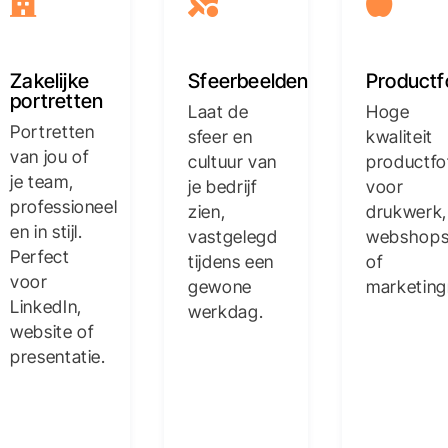
Zakelijke
Sfeerbeelden
Productf
portretten
Laat de
Hoge
Portretten
sfeer en
kwaliteit
van jou of
cultuur van
productfo
je team,
je bedrijf
voor
professioneel
zien,
drukwerk,
en in stijl.
vastgelegd
webshop
Perfect
tijdens een
of
voor
gewone
marketing
LinkedIn,
werkdag.
website of
presentatie.