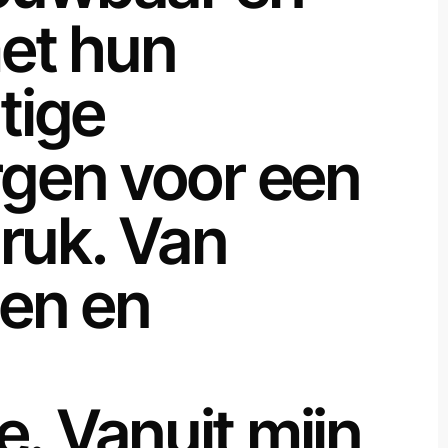
met hun
htige
orgen voor een
ruk. Van
ten en
e. Vanuit mijn