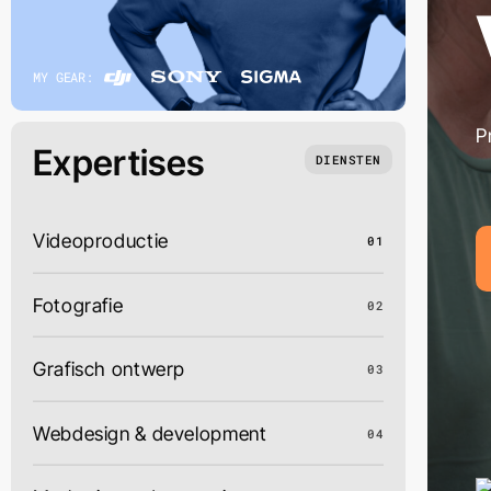
MY GEAR:
P
Expertises
DIENSTEN
Videoproductie
01
Fotografie
02
Grafisch ontwerp
03
Webdesign & development
04