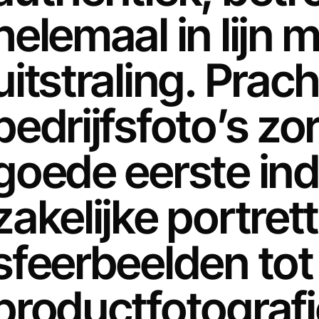
helemaal in lijn 
uitstraling. Prac
bedrijfsfoto’s z
goede eerste ind
zakelijke portret
sfeerbeelden tot
productfotografi