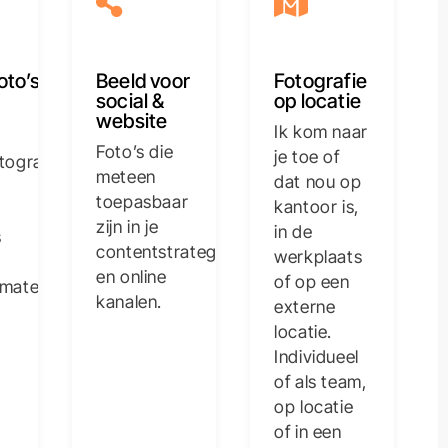
oto’s
Beeld voor
Fotografie
social &
op locatie
website
Ik kom naar
Foto’s die
je toe of
tografie
meteen
dat nou op
toepasbaar
kantoor is,
zijn in je
in de
s
contentstrategie
werkplaats
en online
of op een
materiaal.
kanalen.
externe
locatie.
Individueel
of als team,
op locatie
of in een