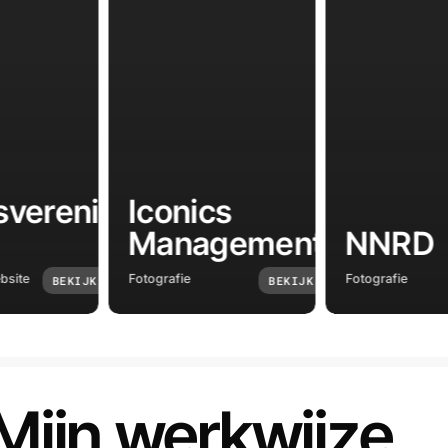
nics
nagement
NNRD
Uni
ie
Fotografie
Fotografie
BEKIJK
BEKIJK
Mijn werkwijze.