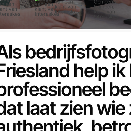
Als bedrijfsfotog
Friesland help ik
professioneel be
dat laat zien wie 
authentiek, bet