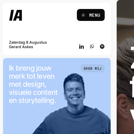
Ga
IA
naar
MENU
inhoud
Zaterdag 8 Augustus
Gerard Askes
Ik breng jouw
OVER MIJ
merk tot leven
met design,
visuele content
en storytelling.