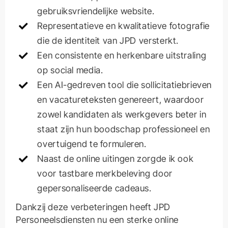
gebruiksvriendelijke website.
Representatieve en kwalitatieve fotografie
die de identiteit van JPD versterkt.
Een consistente en herkenbare uitstraling
op social media.
Een AI-gedreven tool die sollicitatiebrieven
en vacatureteksten genereert, waardoor
zowel kandidaten als werkgevers beter in
Gerard Askes
staat zijn hun boodschap professioneel en
Reageert meestal binnen 1 uur
overtuigend te formuleren.
Naast de online uitingen zorgde ik ook
voor tastbare merkbeleving door
Offerte aanvragen
gepersonaliseerde cadeaus.
Vrijblijvend, binnen 1 werkdag
Dankzij deze verbeteringen heeft JPD
WhatsApp
Personeelsdiensten nu een sterke online