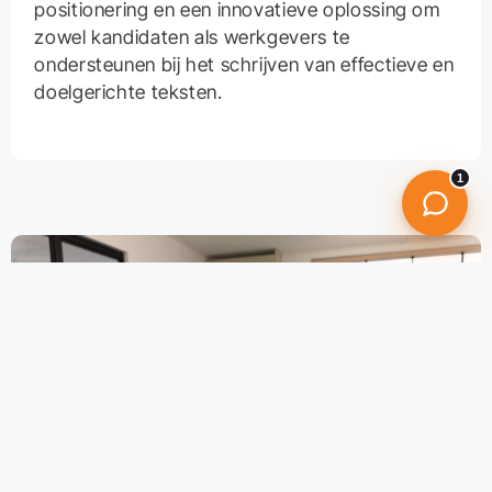
positionering en een innovatieve oplossing om
Even snel een appje sturen
zowel kandidaten als werkgevers te
Bellen
ondersteunen bij het schrijven van effectieve en
06 15 54 42 21
doelgerichte teksten.
1