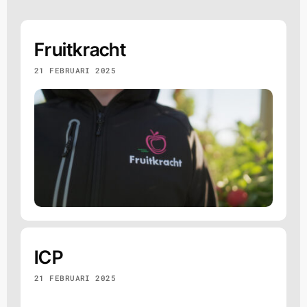
Fruitkracht
21 FEBRUARI 2025
Gerard Askes
Reageert meestal binnen 1 uur
Offerte aanvragen
Vrijblijvend, binnen 1 werkdag
WhatsApp
ICP
Even snel een appje sturen
21 FEBRUARI 2025
Bellen
06 15 54 42 21