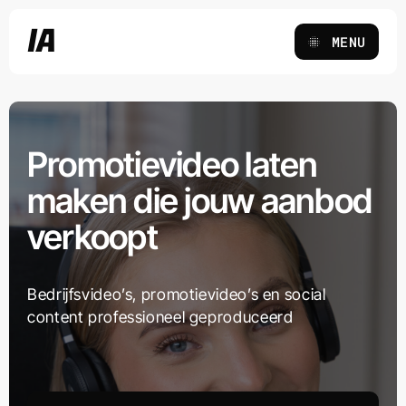
Ga
IA
naar
MENU
inhoud
Promotievideo laten
maken die jouw aanbod
verkoopt
Bedrijfsvideo’s, promotievideo’s en social
content professioneel geproduceerd