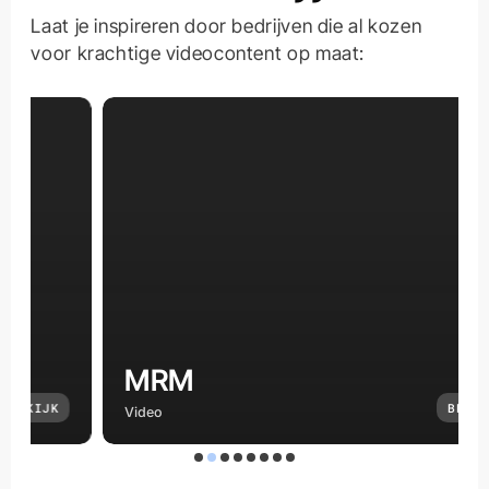
Laat je inspireren door bedrijven die al kozen
voor krachtige videocontent op maat:
MRM
KIJK
BEKIJK
Video