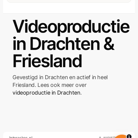
Videoproductie
Gerard Askes
Reageert meestal binnen 1 uur
in Drachten &
Friesland
Offerte aanvragen
Vrijblijvend, binnen 1 werkdag
Gevestigd in Drachten en actief in heel
WhatsApp
Friesland. Lees ook meer over
Even snel een appje sturen
videoproductie in Drachten
.
Bellen
06 15 54 42 21
1
Interaskes.nl
9 AUGUSTUS 2026